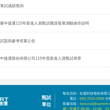
筆試成績查詢
臺中捷運115年新進人員甄試職涯發展測驗操作說明
試題與參考答案公告
中捷運股份有限公司115年度新進人員甄試簡章
報名諮詢：松盟科技股份有限
甄試
電話：
(04) 2315-2500
分機
客服信箱：
twrecruit@summit-
單位
週一至週五 09:00 - 12:00 13