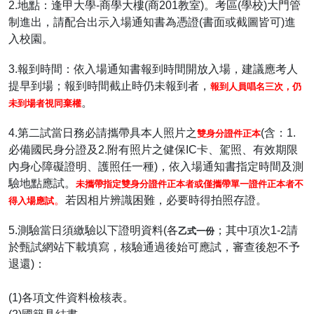
2.地點：逢甲大學-商學大樓(商201教室)。考區(學校)大門管
制進出，請配合出示入場通知書為憑證(書面或截圖皆可)進
入校園。
3.報到時間：依入場通知書報到時間開放入場，建議應考人
提早到場；報到時間截止時仍未報到者，
報到人員唱名三次，仍
。
未到場者視同棄權
4.第二試當日務必請攜帶具本人照片之
(含：1.
雙身分證件正本
必備國民身分證及2.附有照片之健保IC卡、駕照、有效期限
內身心障礙證明、護照任一種)，依入場通知書指定時間及測
驗地點應試。
未攜帶指定雙身分證件正本者或僅攜帶單一證件正本者不
。
若因相片辨識困難，必要時得拍照存證。
得入場應試
5.測驗當日須繳驗以下證明資料(各
；其中項次1-2請
乙式一份
於甄試網站下載填寫，核驗通過後始可應試，審查後恕不予
退還)：
(1)各項文件資料檢核表。