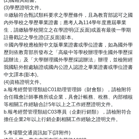
(2)國籍具結書。
(3)學歷證明文件。
※繳驗符合甄試類科要求之學歷條件，且為教育部認可之國
內外學校之學歷畢業證書；應考人為114學年度應屆畢業
生，請繳驗學校開立之在學證明(正反面)或蓋有最後一學期
註冊戳記之學生證(正反面)影本。
※國內學校應檢附中文版畢業證書或學位證書，如為國外學
歷則依教育部所發布之「高級中等學校辦理學生國外學歷採
認辦法」及「大學辦理國外學歷採認辦法」辦理，並檢附經
我國駐外館處驗證或國內公證人認證之畢業證書或學位證書
中文譯本(影本)。
(4)資格證明文件。
a.報考經營管理類組C01助理管理師（財會類），請檢附符
合任職會計師事務所或企業，具會計帳務、稅務、內部稽核
等相關工作經驗合計5年以上之工作經歷證明文件。
b.報考經營管理類組C03專員（企劃行銷類），請檢附符合
擔任企業2年以上行銷企劃相關工作經驗之證明文件。
5.考場暨交通資訊如下(詳附件)